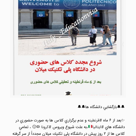
🔔🔔بازگشايي دانشگاه ها🔔🔔⠀
⠀
✨بعد از ٦ ماه
#قرنطينه
و عدم برگزاري كلاس ها به صورت حضوري در
دانشگاه هاي
#ايتاليا
،به علت شيوع ويروس
#كرونا
🦠🙁 ، تمامي
كلاس ها از ٢ روز پيش در دانشگاه پلي تكنيك ميلان مجدداً از سر گرفته