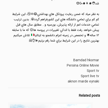
شد🧑‍🎓👩‍🎓🥳😍⠀
⠀
به نظر مياد كه ضمن رعايت پروتكل هاي بهداشتي
😷
🧼
🚰
، اين شرايط
كم كم براي تمامي دانشگاه هاي اين كشورفراهم گردد
🤩
. بدين ترتيب
تمامي خدمات اعم از ارائه پذيرش، بورسيه و… مطابق سال هاي قبل
پيش خواهد رفت فقط با اندكي تغييرات در پروسه ها
😌
كه ما با سابقه
١٢ ساله
🌟
و تخصص در زمينه اعزام دانشجو به ايتاليا
تلاش ميكنيم
بهترين نتايج را در اين شرايط براي شما رقم بزنيم
💫
👌
🤗
Bamdad hkomar
Persina Online Movie
Sport tv
Sport live tv
aknon
marde eynaki
Related posts