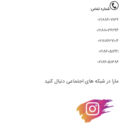
شماره تماس:
02188607136
02188036294
02188627104
02186051641
02186051386
مارا در شبکه های اجتماعی دنبال کنید