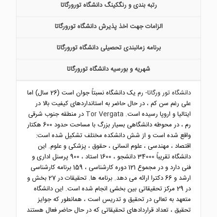
رتبه بندی و رنگکینگ دانشگاه تورورگاتا
الزامات جهت اخذ پذیرش دانشگاه تورورگاتا
برنامه زمانبندی تحصیلی دانشگاه تورورگاتا
شهریه و بورسیه دانشگاه تورورگاتا
دانشگاه تور ورگاتا- رم
یک دانشگاه نسبتاً جوان است (26 سال) اما
علی رغم سن کم ، در حال حاضر به استانداردهای کیفیت بالا در
ایتالیا و اروپا رسیده است.
Tor Vergata
در منطقه جنوب شرقی
رم ، در محوطه دانشگاهی بسیار بزرگ با مساحت حدود 600 هکتار
واقع شده است و از شش دانشکده مختلف تشکیل شده است:
اقتصاد ، مهندسی ، علوم انسانی ، حقوق ، پزشکی و علوم. این
دانشگاه تقریباً 34000 دانشجو ، 1600 استاد ، 900 پرسنل اداری و
فنی دارد و در مجموع 121 دوره كارشناسی ، 159 برنامه كارشناسی
ارشد و 66 دكترا ارائه می دهد. برنامه ها. تحقیقات در 27 بخش و
در 29 مرکز تحقیقاتی بین بخشی انجام شده است. این دانشگاه
متعهد به تعالی در تحقیق و تدریس است ، همانطور که جوایز
تحقیق ، تعداد قراردادهای تحقیقاتی که در حال حاضر فعال هستند