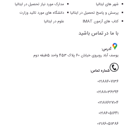
شهر های ایتالیا
مدارک مورد نیاز تحصیل در ایتالیا
پرسش و پاسخ تحصیل در ایتالیا
دانشگاه های مورد تائید وزارت
کتاب های آزمون IMAT
علوم در ایتالیا
با ما در تماس باشید
آدرس:
یوسف آباد روبروی خیابان 60 پلاک 453 واحد 5طبقه دوم
شماره تماس:
02188607136
02188036294
02188627104
02186051641
02186051386