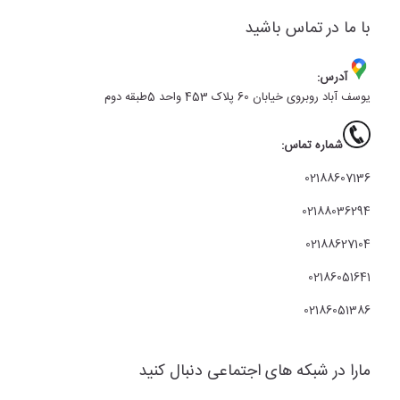
با ما در تماس باشید
آدرس:
یوسف آباد روبروی خیابان 60 پلاک 453 واحد 5طبقه دوم
شماره تماس:
02188607136
02188036294
02188627104
02186051641
02186051386
مارا در شبکه های اجتماعی دنبال کنید