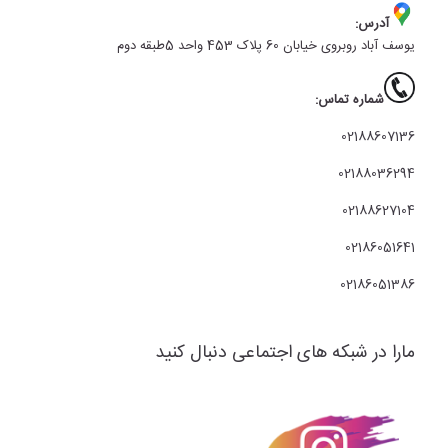
آدرس:
یوسف آباد روبروی خیابان 60 پلاک 453 واحد 5طبقه دوم
شماره تماس:
02188607136
02188036294
02188627104
02186051641
02186051386
مارا در شبکه های اجتماعی دنبال کنید