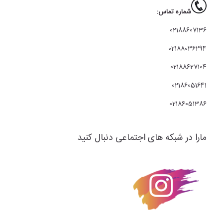
شماره تماس:
02188607136
02188036294
02188627104
02186051641
02186051386
مارا در شبکه های اجتماعی دنبال کنید