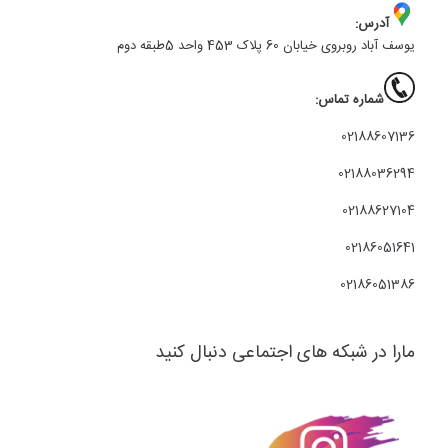
آدرس:
یوسف آباد روبروی خیابان 60 پلاک 453 واحد 5طبقه دوم
شماره تماس:
02188607136
02188036294
02188627104
02186051641
02186051386
مارا در شبکه های اجتماعی دنبال کنید