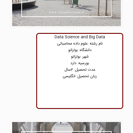
Data Science and Big Data
نام رشته :علوم داده محاسباتی
دانشگاه: بولزانو
شهر: بولزانو
بورسیه: دارد
مدت تحصیل: 2سال
زبان تحصیل: انگلیسی