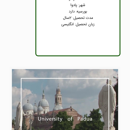
شهر: پادوا
بورسیه: دارد
مدت تحصیل: 2سال
زبان تحصیل: انگلیسی