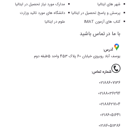
شهر های ایتالیا
مدارک مورد نیاز تحصیل در ایتالیا
پرسش و پاسخ تحصیل در ایتالیا
دانشگاه های مورد تائید وزارت
کتاب های آزمون IMAT
علوم در ایتالیا
با ما در تماس باشید
آدرس:
یوسف آباد روبروی خیابان 60 پلاک 453 واحد 5طبقه دوم
شماره تماس:
02188607136
02188036294
02188627104
02186051641
02186051386