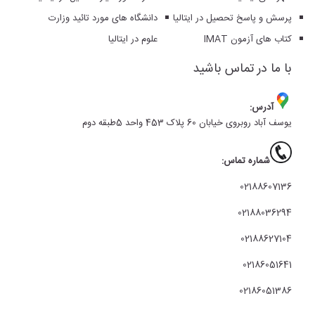
پرسش و پاسخ تحصیل در ایتالیا
دانشگاه های مورد تائید وزارت
کتاب های آزمون IMAT
علوم در ایتالیا
با ما در تماس باشید
آدرس:
یوسف آباد روبروی خیابان 60 پلاک 453 واحد 5طبقه دوم
شماره تماس:
02188607136
02188036294
02188627104
02186051641
02186051386