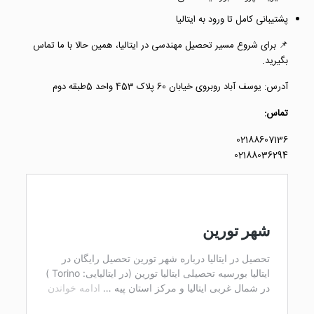
پشتیبانی کامل تا ورود به ایتالیا
📌 برای شروع مسیر تحصیل مهندسی در ایتالیا، همین حالا با ما تماس
بگیرید.
آدرس: یوسف آباد روبروی خیابان 60 پلاک 453 واحد 5طبقه دوم
تماس:
02188607136
02188036294