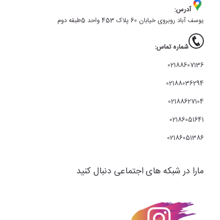
آدرس:
یوسف آباد روبروی خیابان 60 پلاک 453 واحد 5طبقه دوم
شماره تماس:
02188607136
02188036294
02188627104
02186051641
02186051386
مارا در شبکه های اجتماعی دنبال کنید