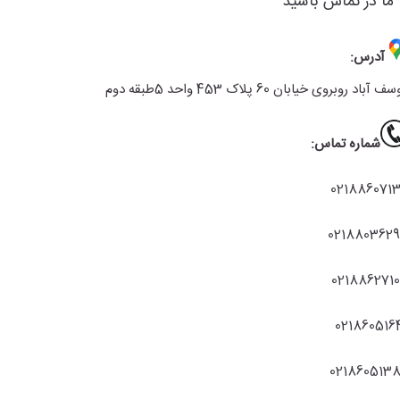
 ما در تماس باشید
آدرس:
ف آباد روبروی خیابان 60 پلاک 453 واحد 5طبقه دوم
شماره تماس:
021886071
021880362
021886271
021860516
021860513