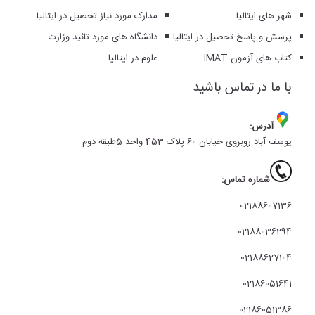
شهر های ایتالیا
مدارک مورد نیاز تحصیل در ایتالیا
پرسش و پاسخ تحصیل در ایتالیا
دانشگاه های مورد تائید وزارت
کتاب های آزمون IMAT
علوم در ایتالیا
با ما در تماس باشید
آدرس:
یوسف آباد روبروی خیابان 60 پلاک 453 واحد 5طبقه دوم
شماره تماس:
02188607136
02188036294
02188627104
02186051641
02186051386