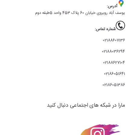
آدرس:
یوسف آباد روبروی خیابان 60 پلاک 453 واحد 5طبقه دوم
شماره تماس:
02188607136
02188036294
02188627104
02186051641
02186051386
مارا در شبکه های اجتماعی دنبال کنید