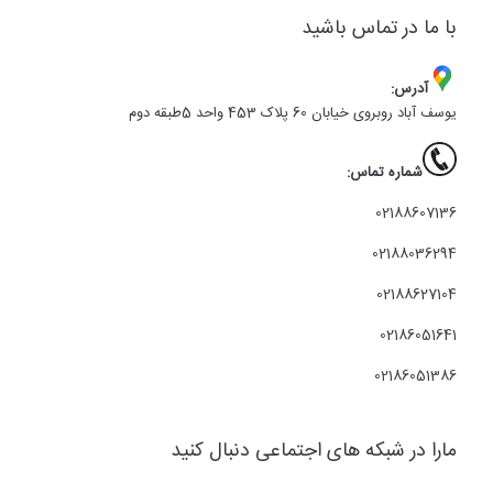
با ما در تماس باشید
آدرس:
یوسف آباد روبروی خیابان 60 پلاک 453 واحد 5طبقه دوم
شماره تماس:
02188607136
02188036294
02188627104
02186051641
02186051386
مارا در شبکه های اجتماعی دنبال کنید