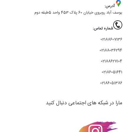
آدرس:
یوسف آباد روبروی خیابان 60 پلاک 453 واحد 5طبقه دوم
شماره تماس:
02188607136
02188036294
02188627104
02186051641
02186051386
مارا در شبکه های اجتماعی دنبال کنید