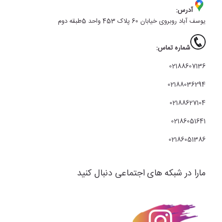
آدرس:
یوسف آباد روبروی خیابان 60 پلاک 453 واحد 5طبقه دوم
شماره تماس:
02188607136
02188036294
02188627104
02186051641
02186051386
مارا در شبکه های اجتماعی دنبال کنید