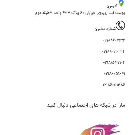
آدرس:
یوسف آباد روبروی خیابان 60 پلاک 453 واحد 5طبقه دوم
شماره تماس:
02188607136
02188036294
02188627104
02186051641
02186051386
مارا در شبکه های اجتماعی دنبال کنید