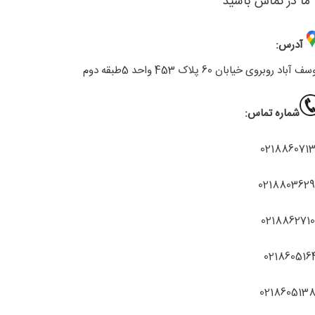
 ما در تماس باشید
آدرس:
ف آباد روبروی خیابان 60 پلاک 453 واحد 5طبقه دوم
شماره تماس:
021886071
021880362
021886271
021860516
021860513