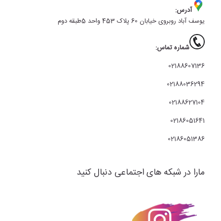
آدرس:
یوسف آباد روبروی خیابان 60 پلاک 453 واحد 5طبقه دوم
شماره تماس:
02188607136
02188036294
02188627104
02186051641
02186051386
مارا در شبکه های اجتماعی دنبال کنید