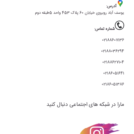
آدرس:
یوسف آباد روبروی خیابان 60 پلاک 453 واحد 5طبقه دوم
شماره تماس:
02188607136
02188036294
02188627104
02186051641
02186051386
مارا در شبکه های اجتماعی دنبال کنید