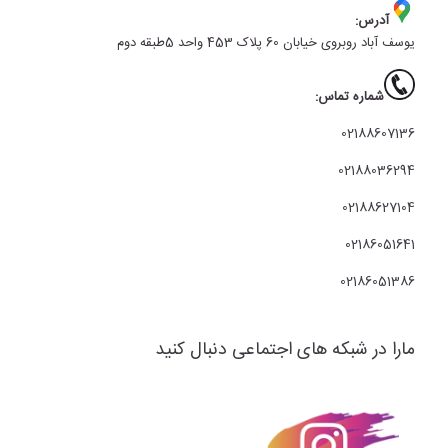
آدرس:
یوسف آباد روبروی خیابان 60 پلاک 453 واحد 5طبقه دوم
شماره تماس:
02188607136
02188036294
02188627104
02186051641
02186051386
مارا در شبکه های اجتماعی دنبال کنید