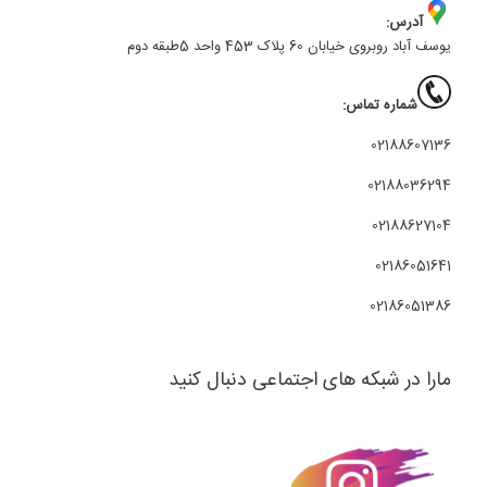
آدرس:
یوسف آباد روبروی خیابان 60 پلاک 453 واحد 5طبقه دوم
شماره تماس:
02188607136
02188036294
02188627104
02186051641
02186051386
مارا در شبکه های اجتماعی دنبال کنید