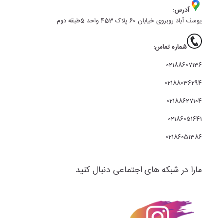
آدرس:
یوسف آباد روبروی خیابان 60 پلاک 453 واحد 5طبقه دوم
شماره تماس:
02188607136
02188036294
02188627104
02186051641
02186051386
مارا در شبکه های اجتماعی دنبال کنید