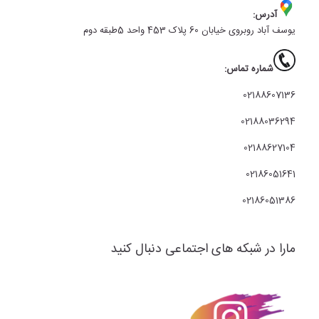
آدرس:
یوسف آباد روبروی خیابان 60 پلاک 453 واحد 5طبقه دوم
شماره تماس:
02188607136
02188036294
02188627104
02186051641
02186051386
مارا در شبکه های اجتماعی دنبال کنید