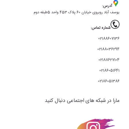
آدرس:
یوسف آباد روبروی خیابان 60 پلاک 453 واحد 5طبقه دوم
شماره تماس:
02188607136
02188036294
02188627104
02186051641
02186051386
مارا در شبکه های اجتماعی دنبال کنید