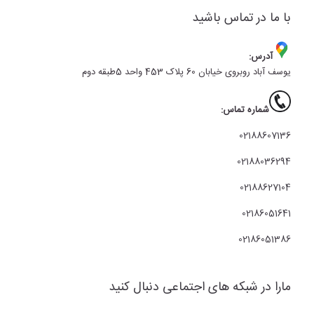
با ما در تماس باشید
آدرس:
یوسف آباد روبروی خیابان 60 پلاک 453 واحد 5طبقه دوم
شماره تماس:
02188607136
02188036294
02188627104
02186051641
02186051386
مارا در شبکه های اجتماعی دنبال کنید