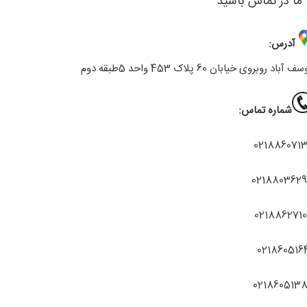
 ما در تماس باشید
آدرس:
ف آباد روبروی خیابان 60 پلاک 453 واحد 5طبقه دوم
شماره تماس:
021886071
021880362
021886271
021860516
021860513