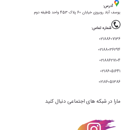
آدرس:
یوسف آباد روبروی خیابان 60 پلاک 453 واحد 5طبقه دوم
شماره تماس:
02188607136
02188036294
02188627104
02186051641
02186051386
مارا در شبکه های اجتماعی دنبال کنید