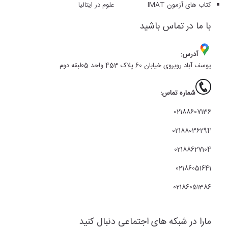
کتاب های آزمون IMAT
علوم در ایتالیا
با ما در تماس باشید
آدرس:
یوسف آباد روبروی خیابان 60 پلاک 453 واحد 5طبقه دوم
شماره تماس:
02188607136
02188036294
02188627104
02186051641
02186051386
مارا در شبکه های اجتماعی دنبال کنید