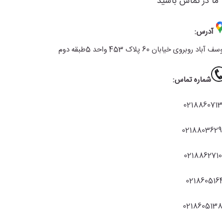
 ما در تماس باشید
آدرس:
ف آباد روبروی خیابان 60 پلاک 453 واحد 5طبقه دوم
شماره تماس:
021886071
021880362
021886271
021860516
021860513