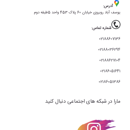
آدرس:
یوسف آباد روبروی خیابان 60 پلاک 453 واحد 5طبقه دوم
شماره تماس:
02188607136
02188036294
02188627104
02186051641
02186051386
مارا در شبکه های اجتماعی دنبال کنید